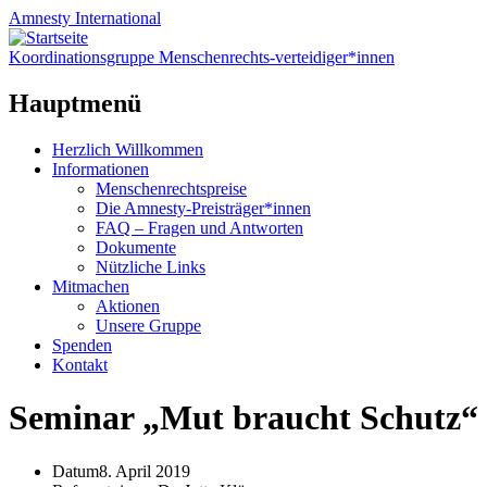
Amnesty
International
Koordinationsgruppe Menschenrechts-verteidiger*innen
Hauptmenü
Zum
Herzlich Willkommen
Inhalt
Informationen
springen
Menschenrechtspreise
Die Amnesty-Preisträger*innen
FAQ – Fragen und Antworten
Dokumente
Nützliche Links
Mitmachen
Aktionen
Unsere Gruppe
Spenden
Kontakt
Seminar „Mut braucht Schutz“
Datum
8. April 2019